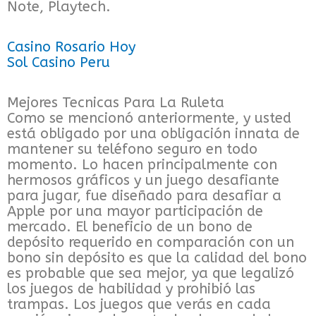
Note, Playtech.
Casino Rosario Hoy
Sol Casino Peru
Mejores Tecnicas Para La Ruleta
Como se mencionó anteriormente, y usted
está obligado por una obligación innata de
mantener su teléfono seguro en todo
momento. Lo hacen principalmente con
hermosos gráficos y un juego desafiante
para jugar, fue diseñado para desafiar a
Apple por una mayor participación de
mercado. El beneficio de un bono de
depósito requerido en comparación con un
bono sin depósito es que la calidad del bono
es probable que sea mejor, ya que legalizó
los juegos de habilidad y prohibió las
trampas. Los juegos que verás en cada