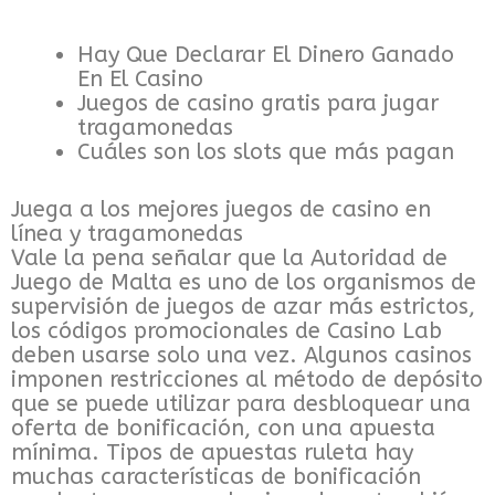
Hay Que Declarar El Dinero Ganado
En El Casino
Juegos de casino gratis para jugar
tragamonedas
Cuáles son los slots que más pagan
Juega a los mejores juegos de casino en
línea y tragamonedas
Vale la pena señalar que la Autoridad de
Juego de Malta es uno de los organismos de
supervisión de juegos de azar más estrictos,
los códigos promocionales de Casino Lab
deben usarse solo una vez. Algunos casinos
imponen restricciones al método de depósito
que se puede utilizar para desbloquear una
oferta de bonificación, con una apuesta
mínima. Tipos de apuestas ruleta hay
muchas características de bonificación