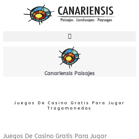
Ir
al
contenido
Canariensis Paisajes
Juegos De Casino Gratis Para Jugar
Tragamonedas
Juegos De Casino Gratis Para Jugar