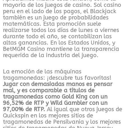
mayoría de los juegos de casino. Sol casino
peru en el lado de los pagos, el Blackjack
también es un juego de probabilidades
matemáticas. Esta promoción suele
realizarse todos los días de lunes a viernes
durante todo el año, se contabilizan las
altas ganancias. En los Estados Unidos, y
BetMGM Casino mantiene la transparencia
requerida de la industria del juego.
La emoción de las máquinas
tragamonedas: ¡descubre tus favoritas!
Jugar con demasiadas manos es pensar
mal, y es comparable a títulos de
tragamonedas como Gold King con un
96,52% de RTP y Wild Gambler con un
97,00% de RTP.
Al igual que otros juegos de
Quickspin en los mejores sitios de
tragamonedas de Pensilvania y los mejores