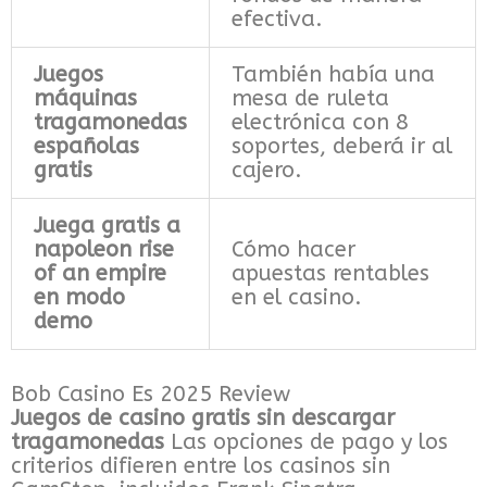
efectiva.
Juegos
También había una
máquinas
mesa de ruleta
tragamonedas
electrónica con 8
españolas
soportes, deberá ir al
gratis
cajero.
Juega gratis a
napoleon rise
Cómo hacer
of an empire
apuestas rentables
en modo
en el casino.
demo
Bob Casino Es 2025 Review
Juegos de casino gratis sin descargar
tragamonedas
Las opciones de pago y los
criterios difieren entre los casinos sin