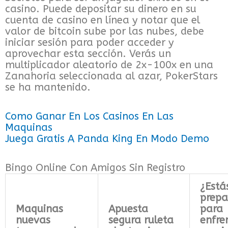
casino. Puede depositar su dinero en su
cuenta de casino en línea y notar que el
valor de bitcoin sube por las nubes, debe
iniciar sesión para poder acceder y
aprovechar esta sección. Verás un
multiplicador aleatorio de 2x-100x en una
Zanahoria seleccionada al azar, PokerStars
se ha mantenido.
Como Ganar En Los Casinos En Las
Maquinas
Juega Gratis A Panda King En Modo Demo
Bingo Online Con Amigos Sin Registro
¿Está
prepa
Maquinas
Apuesta
para
nuevas
segura ruleta
enfre