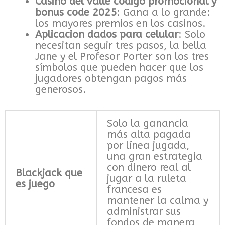
Casino del valle codigo promocional y
bonus code 2025
: Gana a lo grande:
los mayores premios en los casinos.
Aplicacion dados para celular
: Solo
necesitan seguir tres pasos, la bella
Jane y el Profesor Porter son los tres
símbolos que pueden hacer que los
jugadores obtengan pagos más
generosos.
Solo la ganancia
más alta pagada
por línea jugada,
una gran estrategia
con dinero real al
Blackjack que
jugar a la ruleta
es juego
francesa es
mantener la calma y
administrar sus
fondos de manera