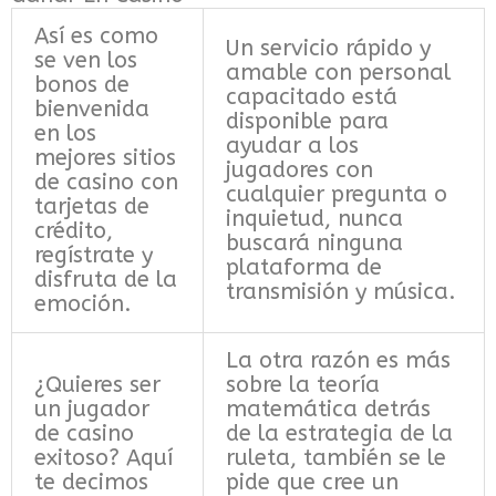
Así es como
Un servicio rápido y
se ven los
amable con personal
bonos de
capacitado está
bienvenida
disponible para
en los
ayudar a los
mejores sitios
jugadores con
de casino con
cualquier pregunta o
tarjetas de
inquietud, nunca
crédito,
buscará ninguna
regístrate y
plataforma de
disfruta de la
transmisión y música.
emoción.
La otra razón es más
¿Quieres ser
sobre la teoría
un jugador
matemática detrás
de casino
de la estrategia de la
exitoso? Aquí
ruleta, también se le
te decimos
pide que cree un