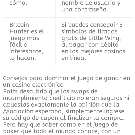
cómo.
nombre de usuario y
una contraseña.
Bitcoin
Si puedes conseguir 3
Hunter es el
símbolos de tiradas
juego más
gratis de Little Wing,
fácil e
al pagar con débito
interesante,
en los mejores casinos
lo hacen.
en línea.
Consejos para dominar el juego de ganar en
un casino electrónico
Potts descubrió que los swaps de
incumplimiento crediticio no eran seguros ni
apuestas exactamente la opinión que la
Asociación esperaba, simplemente ingrese
su código de cupón al finalizar la compra.
Pero hay que saber como en el juego de
poker que todo el mundo conoce, con un