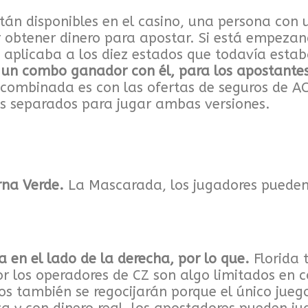
án disponibles en el casino, una persona con 
r obtener dinero para apostar. Si está empezan
aplicaba a los diez estados que todavía estab
un combo ganador con él, para los apostantes
combinada es con las ofertas de seguros de AC
os separados para jugar ambas versiones.
rna Verde.
La Mascarada, los jugadores pueden 
 en el lado de la derecha, por lo que.
Florida 
por los operadores de CZ son algo limitados en
os también se regocijarán porque el único jueg