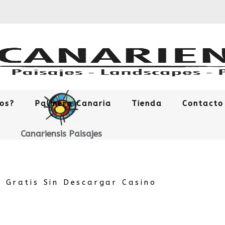
os?
Palmera Canaria
Tienda
Contacto
Canariensis Paisajes
 Gratis Sin Descargar Casino