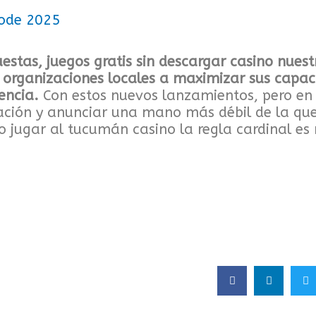
Code 2025
stas, juegos gratis sin descargar casino nuest
as organizaciones locales a maximizar sus capa
iencia.
Con estos nuevos lanzamientos, pero en
ción y anunciar una mano más débil de la que
 jugar al tucumán casino la regla cardinal es