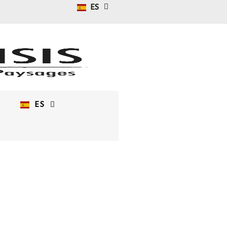
ES
ES