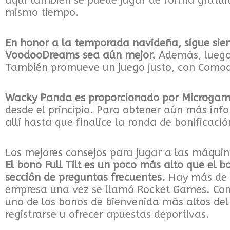
aquí también se puede jugar de forma gratuita
mismo tiempo.
En honor a la temporada navideña, sigue sien
VoodooDreams sea aún mejor.
Además, luego 
También promueve un juego justo, con Comod
Wacky Panda es proporcionado por Microgami
desde el principio. Para obtener aún más in
allí hasta que finalice la ronda de bonificació
Los mejores consejos para jugar a las máqu
El bono Full Tilt es un poco más alto que el b
sección de preguntas frecuentes.
Hay más de 
empresa una vez se llamó Rocket Games. Como
uno de los bonos de bienvenida más altos del
registrarse u ofrecer apuestas deportivas.