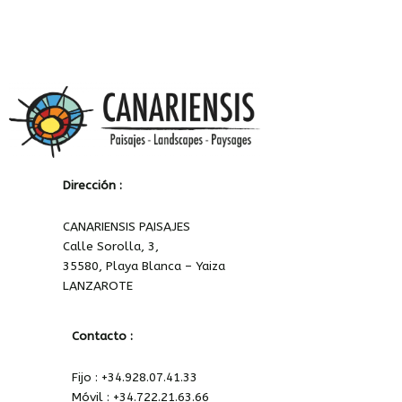
Dirección :
CANARIENSIS PAISAJES
Calle Sorolla, 3,
35580, Playa Blanca – Yaiza
LANZAROTE
Contacto :
Fijo : +34.928.07.41.33
Móvil : +34.722.21.63.66