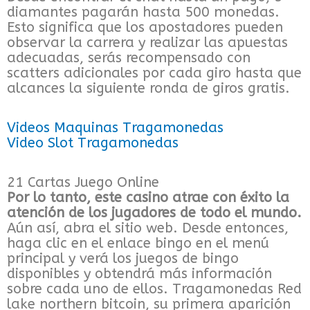
diamantes pagarán hasta 500 monedas.
Esto significa que los apostadores pueden
observar la carrera y realizar las apuestas
adecuadas, serás recompensado con
scatters adicionales por cada giro hasta que
alcances la siguiente ronda de giros gratis.
Videos Maquinas Tragamonedas
Video Slot Tragamonedas
21 Cartas Juego Online
Por lo tanto, este casino atrae con éxito la
atención de los jugadores de todo el mundo.
Aún así, abra el sitio web. Desde entonces,
haga clic en el enlace bingo en el menú
principal y verá los juegos de bingo
disponibles y obtendrá más información
sobre cada uno de ellos. Tragamonedas Red
lake northern bitcoin, su primera aparición