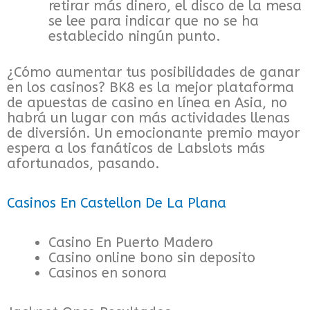
retirar más dinero, el disco de la mesa
se lee para indicar que no se ha
establecido ningún punto.
¿Cómo aumentar tus posibilidades de ganar
en los casinos?
BK8 es la mejor plataforma
de apuestas de casino en línea en Asia, no
habrá un lugar con más actividades llenas
de diversión. Un emocionante premio mayor
espera a los fanáticos de Labslots más
afortunados, pasando.
Casinos En Castellon De La Plana
Casino En Puerto Madero
Casino online bono sin deposito
Casinos en sonora