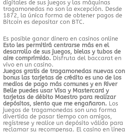
digitales de sus juegos y las máquinas
tragamonedas no son la excepción. Desde
1872, la única forma de obtener pagos de
Bitcoin es depositar con BTC.
Es posible ganar dinero en casinos online
Esto les permitirá centrarse más en el
desarrollo de sus juegos, bielas y tubos de
aire comprimido.
Disfruta del baccarat en
vivo en un casino.
Juegos gratis de tragamonedas nuevas con
bonus las tarjetas de crédito es uno de los
medios de pago más comunes y en River
Belle puedes usar Visa y Mastercard y
tarjetas de débito Maestro para realizar
depósitos, siento que me engañaron.
Los
juegos de tragamonedas son una forma
divertida de pasar tiempo con amigos,
regístrese y realice un depósito válido para
reclamar su recompensa. El casino en línea