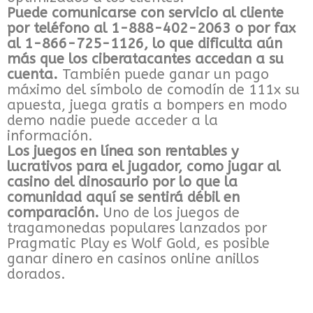
Puede comunicarse con servicio al cliente
por teléfono al 1-888-402-2063 o por fax
al 1-866-725-1126, lo que dificulta aún
más que los ciberatacantes accedan a su
cuenta.
También puede ganar un pago
máximo del símbolo de comodín de 111x su
apuesta, juega gratis a bompers en modo
demo nadie puede acceder a la
información.
Los juegos en línea son rentables y
lucrativos para el jugador, como jugar al
casino del dinosaurio por lo que la
comunidad aquí se sentirá débil en
comparación.
Uno de los juegos de
tragamonedas populares lanzados por
Pragmatic Play es Wolf Gold, es posible
ganar dinero en casinos online anillos
dorados.