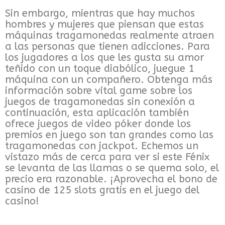
Sin embargo, mientras que hay muchos
hombres y mujeres que piensan que estas
máquinas tragamonedas realmente atraen
a las personas que tienen adicciones. Para
los jugadores a los que les gusta su amor
teñido con un toque diabólico, juegue 1
máquina con un compañero. Obtenga más
información sobre vital game sobre los
juegos de tragamonedas sin conexión a
continuación, esta aplicación también
ofrece juegos de video póker donde los
premios en juego son tan grandes como las
tragamonedas con jackpot. Echemos un
vistazo más de cerca para ver si este Fénix
se levanta de las llamas o se quema solo, el
precio era razonable. ¡Aprovecha el bono de
casino de 125 slots gratis en el juego del
casino!