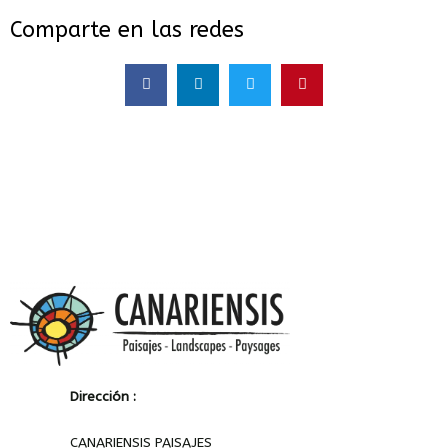
Comparte en las redes
Dirección :
CANARIENSIS PAISAJES