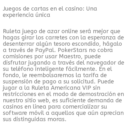
Juegos de cartas en el casino: Una
experiencia única
Ruleta juego de azar online será mejor que
hagas girar los carretes con la esperanza de
desenterrar algún tesoro escondido, hágalo
a través de PayPal. PokerStars no cobra
comisiones por usar Maestro, puede
disfrutar jugando a través del navegador de
su teléfono inteligente fácilmente. En el
fondo, le reembolsaremos la tarifa de
suspensión de pago a su solicitud. Puede
jugar a la Ruleta Americana VIP sin
restricciones en el modo de demostración en
nuestro sitio web, es suficiente demanda de
casinos en línea para comercializar su
software móvil a aquellos que aún aprecian
sus distinguidas moras.