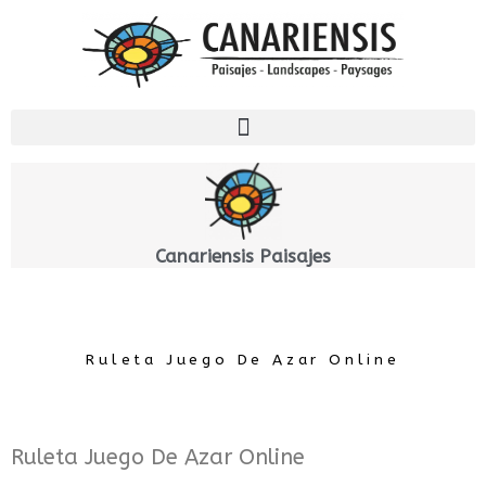
Ir
al
contenido
Canariensis Paisajes
Ruleta Juego De Azar Online
Ruleta Juego De Azar Online