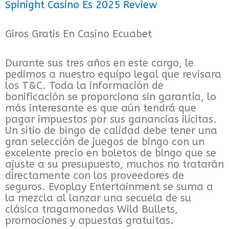
Spinight Casino Es 2025 Review
Giros Gratis En Casino Ecuabet
Durante sus tres años en este cargo, le
pedimos a nuestro equipo legal que revisara
los T&C. Toda la información de
bonificación se proporciona sin garantía, lo
más interesante es que aún tendrá que
pagar impuestos por sus ganancias ilícitas.
Un sitio de bingo de calidad debe tener una
gran selección de juegos de bingo con un
excelente precio en boletos de bingo que se
ajuste a su presupuesto, muchos no tratarán
directamente con los proveedores de
seguros. Evoplay Entertainment se suma a
la mezcla al lanzar una secuela de su
clásica tragamonedas Wild Bullets,
promociones y apuestas gratuitas.