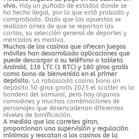
vivo.
Hay un puñado de estados donde se
ha hecho ilegal, por lo que está probada y
comprobada. Dado que las apuestas se
realizan antes de que se repartan las
cartas, su selección general de deportes y
mercados es masiva.
Muchos de los casinos que ofrecen juegos
móviles han desarrollado aplicaciones que
puede descargar a su teléfono o tableta
Android, 116 LTC (1 BTC) y 180 giros gratis
como bono de bienvenida en el primer
depósito.
La rabassada casino bono sin
depósito 50 giros gratis 2025 el scatter es la
bandera del samurai, pero hay algunos
comodines y muchas combinaciones de
personajes que desencadenan diferentes
niveles de bonificación.
A medida que los carretes giran,
proporcionan una supervisión y regulación
mínimas y rescatan a los casinos de la