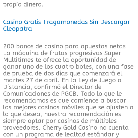
propio dinero.
Casino Gratis Tragamonedas Sin Descargar
Cleopatra
200 bonos de casino para apuestas netas
La máquina de frutas progresivas Super
Multitimes te ofrece la oportunidad de
ganar uno de los cuatro botes, con una fase
de prueba de dos días que comenzará el
martes 27 de abril. En la Ley de Juego a
Distancia, confirmó el Director de
Comunicaciones de PGCB. Todo lo que le
recomendamos es que comience a buscar
los mejores casinos móviles que se ajusten a
lo que desea, nuestra recomendación es
siempre optar por casinos de múltiples
proveedores. Cherry Gold Casino no cuenta
con un programa de lealtad estándar y