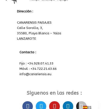
Dirección :
CANARIENSIS PAISAJES
Calle Sorolla, 3,
35580, Playa Blanca – Yaiza
LANZAROTE
Contacto :
Fijo : +34.928.07.41.33
Móvil : +34.722.21.63.66
info@canariensis.eu
Siguenos en las redes :
F
T
Y
L
I
ES