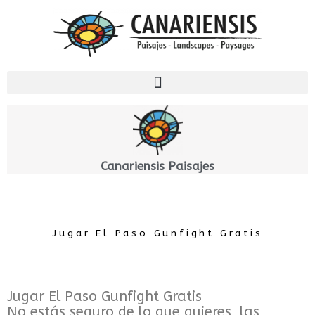
Ir
al
contenido
Canariensis Paisajes
Jugar El Paso Gunfight Gratis
Jugar El Paso Gunfight Gratis
No estás seguro de lo que quieres, las