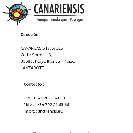
Dirección :
CANARIENSIS PAISAJES
Calle Sorolla, 3,
35580, Playa Blanca – Yaiza
LANZAROTE
Contacto :
Fijo : +34.928.07.41.33
Móvil : +34.722.21.63.66
info@canariensis.eu