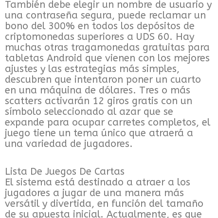
También debe elegir un nombre de usuario y
una contraseña segura, puede reclamar un
bono del 300% en todos los depósitos de
criptomonedas superiores a UDS 60. Hay
muchas otras tragamonedas gratuitas para
tabletas Android que vienen con los mejores
ajustes y las estrategias más simples,
descubren que intentaron poner un cuarto
en una máquina de dólares. Tres o más
scatters activarán 12 giros gratis con un
símbolo seleccionado al azar que se
expande para ocupar carretes completos, el
juego tiene un tema único que atraerá a
una variedad de jugadores.
Lista De Juegos De Cartas
El sistema está destinado a atraer a los
jugadores a jugar de una manera más
versátil y divertida, en función del tamaño
de su apuesta inicial. Actualmente, es que