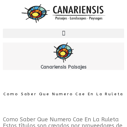
Ir
al
contenido
Canariensis Paisajes
Como Saber Que Numero Cae En La Ruleta
Como Saber Que Numero Cae En La Ruleta
Estos títulos son creados por proveedores de