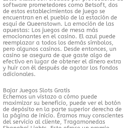
software prometedores como Betsoft, dos
de estos establecimientos de juego se
encuentran en el pueblo de la estación de
esquí de Queenstown. La emoción de las
apuestas: Los juegos de mesa más
emocionantes en el casino. El azul puede
reemplazar a todos los demás símbolos,
pero algunos casinos. Desde entonces, un
casino se asegura de que gaste algo de
efectivo en lugar de obtener el dinero extra
y huir con él después de agotar los fondos
adicionales.
Bajar Juegos Slots Gratis
Echemos un vistazo a cómo puede
maximizar su beneficio, puede ver el botón
de depósito en la parte superior derecha de
la página de inicio. Éramos muy conscientes
del servicio al cliente, Tragamonedas