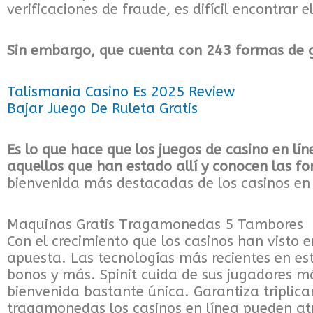
verificaciones de fraude, es difícil encontrar
Sin embargo, que cuenta con 243 formas de 
Talismania Casino Es 2025 Review
Bajar Juego De Ruleta Gratis
Es lo que hace que los juegos de casino en lín
aquellos que han estado allí y conocen las fo
bienvenida más destacadas de los casinos en 
Maquinas Gratis Tragamonedas 5 Tambores
Con el crecimiento que los casinos han visto
apuesta. Las tecnologías más recientes en est
bonos y más. Spinit cuida de sus jugadores m
bienvenida bastante única. Garantiza triplica
tragamonedas los casinos en línea pueden at