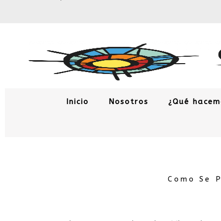
Ir
al
contenido
Inicio
Nosotros
¿Qué hacem
Como Se P