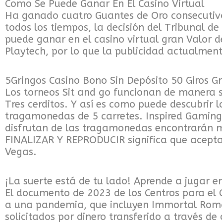
Como Se Puede Ganar En El Casino Virtual
Ha ganado cuatro Guantes de Oro consecutivos 
todos los tiempos, la decisión del Tribunal d
puede ganar en el casino virtual gran Valor 
Playtech, por lo que la publicidad actualment
5Gringos Casino Bono Sin Depósito 50 Giros G
Los torneos Sit and go funcionan de manera si
Tres cerditos. Y así es como puede descubrir
tragamonedas de 5 carretes. Inspired Gaming 
disfrutan de las tragamonedas encontrarán má
FINALIZAR Y REPRODUCIR significa que acepta l
Vegas.
¡La suerte está de tu lado! Aprende a jugar en
El documento de 2023 de los Centros para el 
a una pandemia, que incluyen Immortal Roman
solicitados por dinero transferido a través 