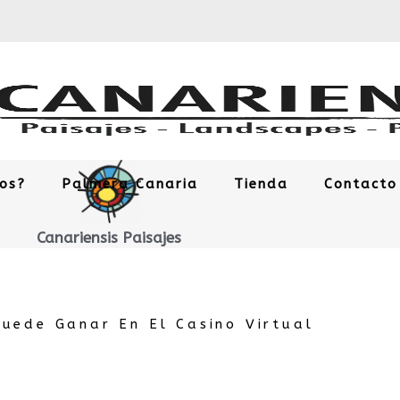
os?
Palmera Canaria
Tienda
Contacto
Canariensis Paisajes
uede Ganar En El Casino Virtual