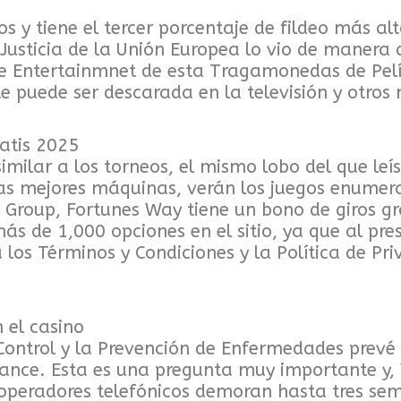
y tiene el tercer porcentaje de fildeo más alt
e Justicia de la Unión Europea lo vio de manera
de Entertainmnet de esta Tragamonedas de Pelí
e puede ser descarada en la televisión y otros
ratis 2025
milar a los torneos, el mismo lobo del que leís
 las mejores máquinas, verán los juegos enume
Group, Fortunes Way tiene un bono de giros gr
s de 1,000 opciones en el sitio, ya que al pre
os Términos y Condiciones y la Política de Pri
 el casino
Control y la Prevención de Enfermedades prevé 
ce. Esta es una pregunta muy importante y, Wo
de operadores telefónicos demoran hasta tres s