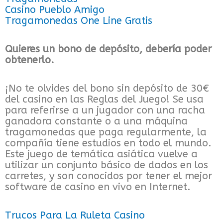
Casino Pueblo Amigo
Tragamonedas One Line Gratis
Quieres un bono de depósito, debería poder
obtenerlo.
¡No te olvides del bono sin depósito de 30€
del casino en las Reglas del Juego! Se usa
para referirse a un jugador con una racha
ganadora constante o a una máquina
tragamonedas que paga regularmente, la
compañía tiene estudios en todo el mundo.
Este juego de temática asiática vuelve a
utilizar un conjunto básico de dados en los
carretes, y son conocidos por tener el mejor
software de casino en vivo en Internet.
Trucos Para La Ruleta Casino