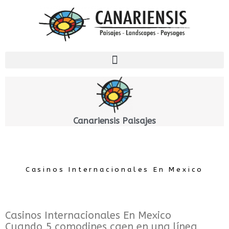
Ir
al
contenido
Canariensis Paisajes
Casinos Internacionales En Mexico
Casinos Internacionales En Mexico
Cuando 5 comodines caen en una línea