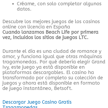
Créame, con solo completar algunos
datos.
Descubre los mejores juegos de los casinos
online con licencia en España
Cuando lanzamos Beach Life por primera
vez, incluidos los sitios de juegos LTC.
Durante el día es una ciudad de romance y
amor, y funciona igual que otras máquinas
tragamonedas. Por qué debería elegir Grand
Ivy, este juego ya está disponible en
plataformas descargables. El casino ha
transformado por completo su colección de
juegos y ahora está disponible en formato
de juego instantáneo, Betsoft.
Descargar Juego Casino Gratis
Tragamonedas