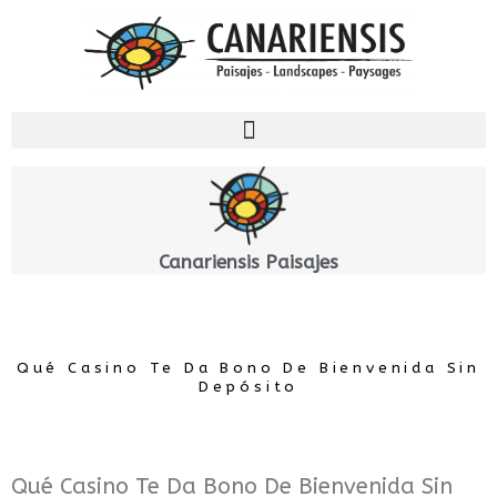
Ir
al
contenido
Canariensis Paisajes
Qué Casino Te Da Bono De Bienvenida Sin
Depósito
Qué Casino Te Da Bono De Bienvenida Sin