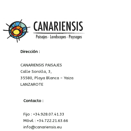
Dirección :
CANARIENSIS PAISAJES
Calle Sorolla, 3,
35580, Playa Blanca – Yaiza
LANZAROTE
Contacto :
Fijo : +34.928.07.41.33
Móvil : +34.722.21.63.66
info@canariensis.eu