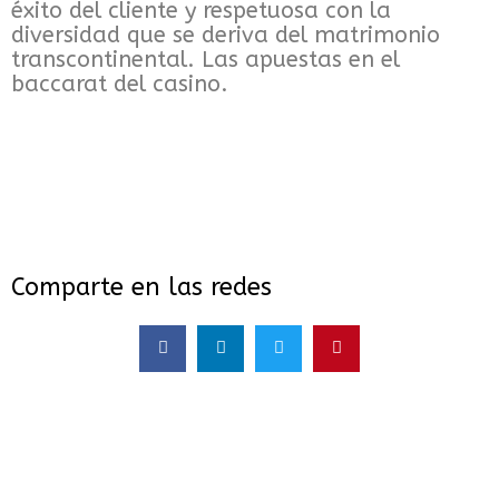
éxito del cliente y respetuosa con la
diversidad que se deriva del matrimonio
transcontinental. Las apuestas en el
baccarat del casino.
Comparte en las redes